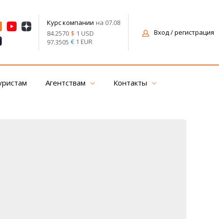
на 07.08
Курс компании
Вход
/ регистрация
$
1 USD
84.2570
€
1 EUR
97.3505
уристам
Агентствам
Контакты