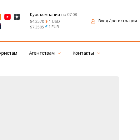
на 07.08
Курс компании
Вход
/ регистрация
$
1 USD
84.2570
€
1 EUR
97.3505
уристам
Агентствам
Контакты