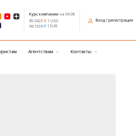
на 09.08
Курс компании
Вход
/ регистрация
$
1 USD
85.0423
€
1 EUR
98.1559
уристам
Агентствам
Контакты