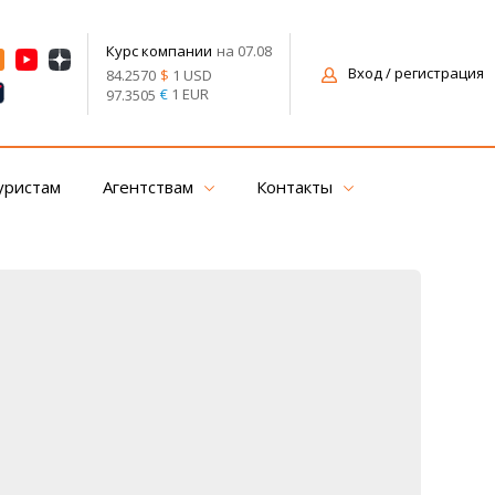
на 07.08
Курс компании
Вход
/ регистрация
$
1 USD
84.2570
€
1 EUR
97.3505
уристам
Агентствам
Контакты