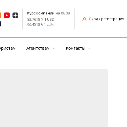
на 06.08
Курс компании
Вход
/ регистрация
$
1 USD
83.7618
€
1 EUR
96.4518
уристам
Агентствам
Контакты